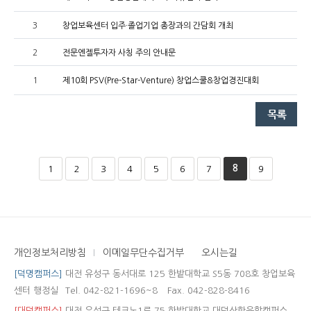
3
창업보육센터 입주·졸업기업 총장과의 간담회 개최
2
전문엔젤투자자 사칭 주의 안내문
1
제10회 PSV(Pre-Star-Venture) 창업스쿨&창업경진대회
8
1
2
3
4
5
6
7
9
개인정보처리방침
이메일무단수집거부
오시는길
[덕명캠퍼스]
대전 유성구 동서대로 125 한밭대학교 S5동 708호 창업보육
센터 행정실
Tel. 042-821-1696~8
Fax. 042-828-8416
[대덕캠퍼스]
대전 유성구 테크노1로 75 한밭대학교 대덕산학융합캠퍼스