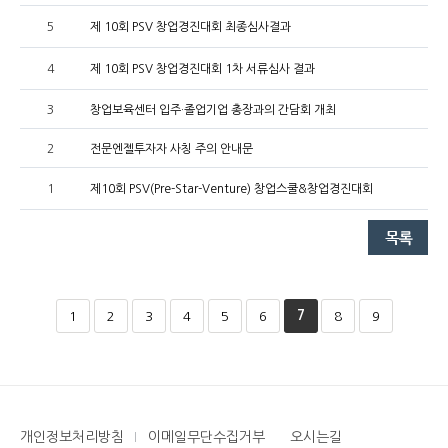
5
제 10회 PSV 창업경진대회 최종심사결과
4
제 10회 PSV 창업경진대회 1차 서류심사 결과
3
창업보육센터 입주·졸업기업 총장과의 간담회 개최
2
전문엔젤투자자 사칭 주의 안내문
1
제10회 PSV(Pre-Star-Venture) 창업스쿨&창업경진대회
7
1
2
3
4
5
6
8
9
개인정보처리방침
이메일무단수집거부
오시는길