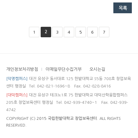
2
1
3
4
5
6
7
개인정보처리방침
이메일무단수집거부
오시는길
[덕명캠퍼스]
대전 유성구 동서대로 125 한밭대학교 S5동 708호 창업보육
센터 행정실
Tel. 042-821-1696~8
Fax. 042-828-8416
[대덕캠퍼스]
대전 유성구 테크노1로 75 한밭대학교 대덕산학융합캠퍼스
205호 창업보육센터 행정실
Tel. 042-939-4740~1
Fax. 042-939-
4742
COPYRIGHT (C)
2015 국립한밭대학교 창업보육센터.
ALL RIGHTS
RESERVED.