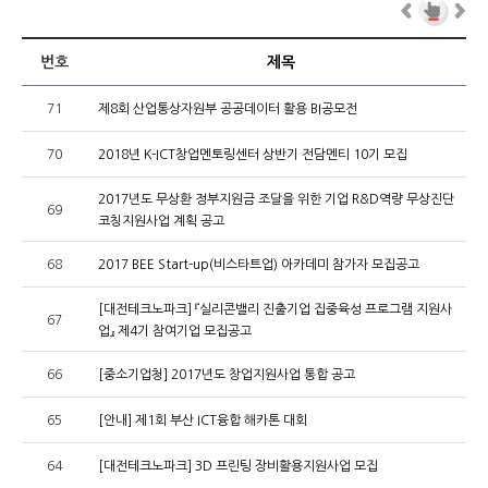
번호
제목
71
제8회 산업통상자원부 공공데이터 활용 BI공모전
70
2018년 K-ICT창업멘토링센터 상반기 전담멘티 10기 모집
2017년도 무상환 정부지원금 조달을 위한 기업 R&D역량 무상진단
69
코칭지원사업 계획 공고
68
2017 BEE Start-up(비스타트업) 아카데미 참가자 모집공고
[대전테크노파크] 『실리콘밸리 진출기업 집중육성 프로그램 지원사
67
업』 제4기 참여기업 모집공고
66
[중소기업청] 2017년도 창업지원사업 통합 공고
65
[안내] 제1회 부산 ICT융합 해카톤 대회
64
[대전테크노파크] 3D 프린팅 장비활용지원사업 모집