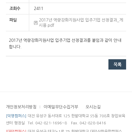
조회수
2411
파일
2017년 역량강화지원사업 입주기업 선정결과_게
시용.pdf
2017년 역량강화지원사업 입주기업 선정결과를 붙임과 같이 안내
합니다.
개인정보처리방침
이메일무단수집거부
오시는길
[덕명캠퍼스]
대전 유성구 동서대로 125 한밭대학교 S5동 708호 창업보육
센터 행정실
Tel. 042-821-1696~8
Fax. 042-828-8416
[대덕캠퍼스]
대전 유성구 테크노1로 75 한밭대학교 대덕산학융합캠퍼스