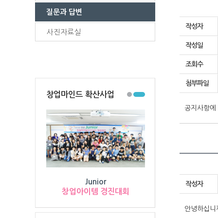
질문과 답변
작성자
사진자료실
작성일
조회수
첨부파일
창업마인드 확산사업
공지사항에 
Junior
작성자
창업아이템 경진대회
안녕하십니