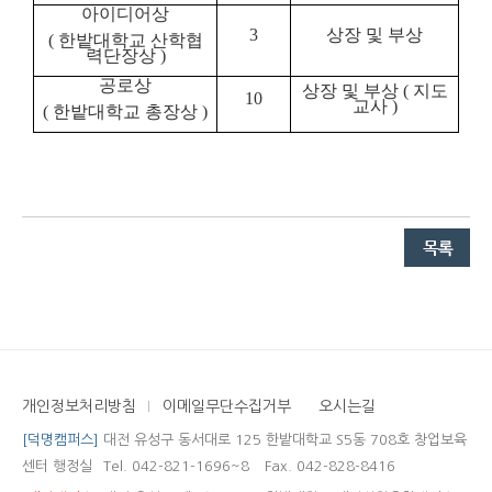
아이디어상
3
상장 및 부상
(
한밭대학교 산학협
력단장상
)
공로상
상장 및 부상
(
지도
10
교사
)
(
한밭대학교 총장상
)
개인정보처리방침
이메일무단수집거부
오시는길
[덕명캠퍼스]
대전 유성구 동서대로 125 한밭대학교 S5동 708호 창업보육
센터 행정실
Tel. 042-821-1696~8
Fax. 042-828-8416