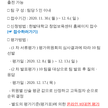
출전 가능
□
팀 구 성
:
팀당
5
인 이내
□
접수기간
: 2020. 11. 30.(
월
) ~ 12. 6.(
일
)
□
신청방법
:
한밭대학교 창업보육센터 홈페이지 접수
[☞ 접수하러가기]
□
평가방법
:
- (1
차 서류평가
)
평가위원회의 심사결과에 따라
10
팀
선발
·
평가일
: 2020. 12. 8.(
월
)
∼
12. 13.(
일
)
- (2
차 발표평가
) 10
팀을 대상으로 팀 발표 후 질의
·
응답
·
평가일
: 2020. 12. 17.(
목
)
-
위원별 산술 평균 값으로 산정하고 고득점자 순으로
순위 결정
- 별도의 평가기준(평가표)에 의한
온라인 비대면 평가