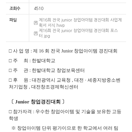
조회수
4510
파일
제16회 전국 junior 창업아이템 경진대회 사업계
획서 서식.hwp
제16회 전국 junior 창업아이템 경진대회 포스
터.jpg
□
사 업 명
:
제
16
회 전국
Junior
창업아이템 경진대회
□
주 최
:
한밭대학교
□
주 관
:
한밭대학교 창업보육센터
□
후 원
:
대전광역시 교육청
,
대전
·
세종지방중소벤
처기업청
,
대전창조경제혁신센터
〔
Junior
창업경진대회
〕
□
참가자격
:
우수한 창업아이템 및 기술을 보유한 고등
학생
※
창업아이템 단위 평가이므로 한 학교에서 여러 팀