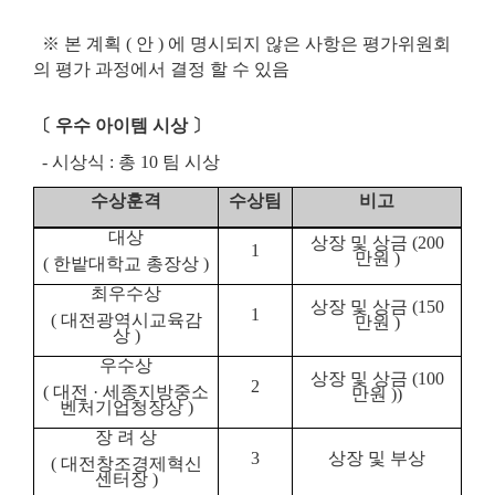
※
본 계획
(
안
)
에 명시되지 않은 사항은 평가위원회
의 평가 과정에서 결정 할 수 있음
〔
우수 아이템 시상
〕
-
시상식
:
총
10
팀 시상
수상훈격
수상팀
비고
대상
상장 및 상금
(200
1
만원
)
(
한밭대학교 총장상
)
최우수상
상장 및 상금
(150
1
(
대전광역시교육감
만원
)
상
)
우수상
상장 및 상금
(100
2
(
대전
·
세종지방중소
만원
))
벤처기업청장상
)
장 려 상
3
상장 및 부상
(
대전창조경제혁신
센터장
)