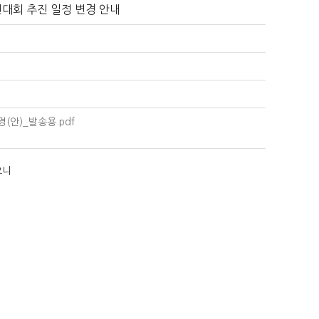
경진대회 추진 일정 변경 안내
(안)_발송용.pdf
오니