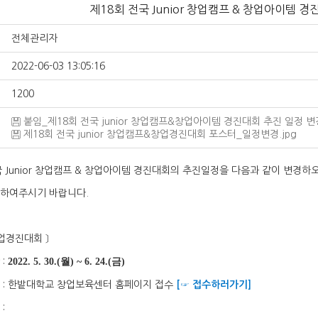
제18회 전국 Junior 창업캠프 & 창업아이템 
전체관리자
2022-06-03 13:05:16
1200
붙임_제18회 전국 junior 창업캠프&창업아이템 경진대회 추진 일정 변경
제18회 전국 junior 창업캠프&창업경진대회 포스터_일정변경.jpg
국
Junior
창업캠프
&
창업아이템 경진대회의 추진일정을 다음과 같이 변경하
하여주시기 바랍니다.
업경진대회
〕
간
:
20
22. 5. 30.(월) ~ 6. 24.(금)
법
:
한밭대학교 창업보육센터 홈페이지 접수
[☞ 접수하러가기]
법
: