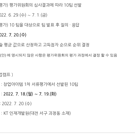
평가
)
평가위원회의 심사결과에 따라
10
팀 선발
022. 6. 29.(수
)
∼ 7
. 1.(금
)
평가
) 10
팀을 대상으로 팀 발표 후 질의
·
응답
2022. 7. 20.(수
)
술 평균 값으로 산정하고 고득점자 순으로 순위 결정
(
안
)
에 명시되지 않은 사항은 평가위원회의 평가 과정에서 결정 할 수 있음
업캠프
〕
격
:
창업아이템 1
차 서류평가에서 선발된
10
팀
간
:
2022. 7. 18.(월
)
∼ 7
. 19.(화
)
:
2022. 7. 20.(수
)
소
: KT
인재개발원
(
대전 서구 괴정동 소재
)