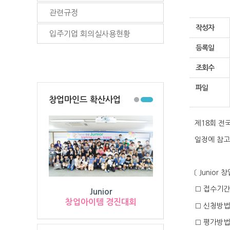
관련규정
작성자
입주기업 회의실사용현황
등록일
조회수
파일
창업마인드 확산사업
제
18
회 전
일정에 참고
〔
Junior
창
□
접수기
Junior
창업아이템 경진대회
□
신청방
□
평가방