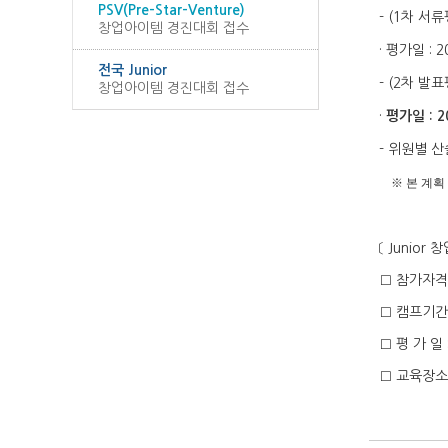
PSV(Pre-Star-Venture)
- (1
차 서류
창업아이템 경진대회 접수
·
평가일
: 2
전국 Junior
- (2
차 발표
창업아이템 경진대회 접수
·
평가일
: 
-
위원별 산
※
본 계획
〔
Junior
창
□
참가자
□ 캠프기
□ 평 가 일
□
교육장