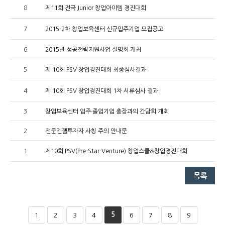
8
제11회 전국 Junior 창업아이템 경진대회
7
2015-2차 창업보육센터 신규입주기업 모집공고
6
2015년 성공전략지원사업 설명회 개최
5
제 10회 PSV 창업경진대회 최종심사결과
4
제 10회 PSV 창업경진대회 1차 서류심사 결과
3
창업보육센터 입주·졸업기업 총장과의 간담회 개최
2
전문엔젤투자자 사칭 주의 안내문
1
제10회 PSV(Pre-Star-Venture) 창업스쿨&창업경진대회
5
1
2
3
4
6
7
8
9