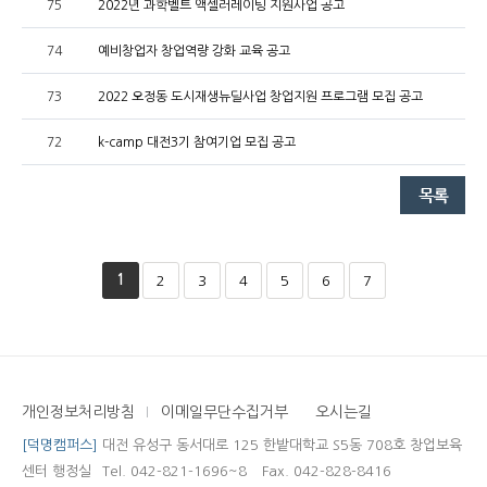
75
2022년 과학벨트 액셀러레이팅 지원사업 공고
74
예비창업자 창업역량 강화 교육 공고
73
2022 오정동 도시재생뉴딜사업 창업지원 프로그램 모집 공고
72
k-camp 대전3기 참여기업 모집 공고
1
2
3
4
5
6
7
개인정보처리방침
이메일무단수집거부
오시는길
[덕명캠퍼스]
대전 유성구 동서대로 125 한밭대학교 S5동 708호 창업보육
센터 행정실
Tel. 042-821-1696~8
Fax. 042-828-8416