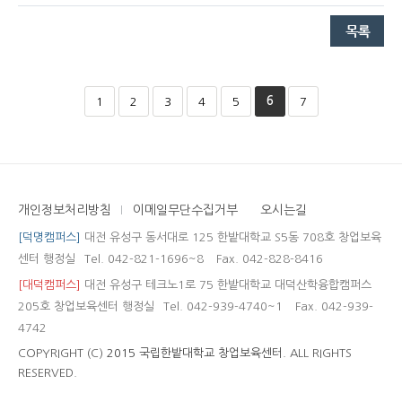
6
1
2
3
4
5
7
개인정보처리방침
이메일무단수집거부
오시는길
[덕명캠퍼스]
대전 유성구 동서대로 125 한밭대학교 S5동 708호 창업보육
센터 행정실
Tel. 042-821-1696~8
Fax. 042-828-8416
[대덕캠퍼스]
대전 유성구 테크노1로 75 한밭대학교 대덕산학융합캠퍼스
205호 창업보육센터 행정실
Tel. 042-939-4740~1
Fax. 042-939-
4742
COPYRIGHT (C)
2015 국립한밭대학교 창업보육센터.
ALL RIGHTS
RESERVED.