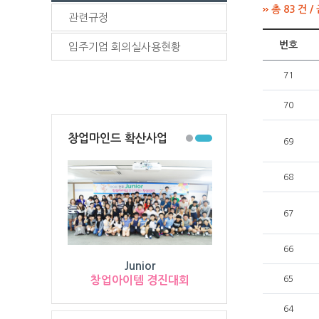
총 83 건 /
관련규정
번호
입주기업 회의실사용현황
71
70
창업마인드 확산사업
69
68
67
66
Junior
창업아이템 경진대회
65
64