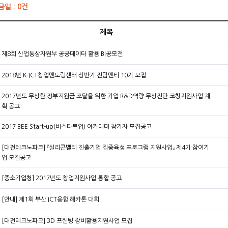
 금일 : 0건
제목
제8회 산업통상자원부 공공데이터 활용 BI공모전
2018년 K-ICT창업멘토링센터 상반기 전담멘티 10기 모집
2017년도 무상환 정부지원금 조달을 위한 기업 R&D역량 무상진단 코칭지원사업 계
획 공고
2017 BEE Start-up(비스타트업) 아카데미 참가자 모집공고
[대전테크노파크] 『실리콘밸리 진출기업 집중육성 프로그램 지원사업』 제4기 참여기
업 모집공고
[중소기업청] 2017년도 창업지원사업 통합 공고
[안내] 제1회 부산 ICT융합 해카톤 대회
[대전테크노파크] 3D 프린팅 장비활용지원사업 모집