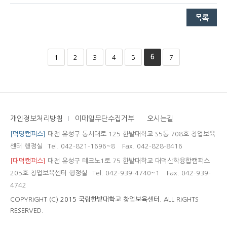
6
1
2
3
4
5
7
개인정보처리방침
이메일무단수집거부
오시는길
[덕명캠퍼스]
대전 유성구 동서대로 125 한밭대학교 S5동 708호 창업보육
센터 행정실
Tel. 042-821-1696~8
Fax. 042-828-8416
[대덕캠퍼스]
대전 유성구 테크노1로 75 한밭대학교 대덕산학융합캠퍼스
205호 창업보육센터 행정실
Tel. 042-939-4740~1
Fax. 042-939-
4742
COPYRIGHT (C)
2015 국립한밭대학교 창업보육센터.
ALL RIGHTS
RESERVED.