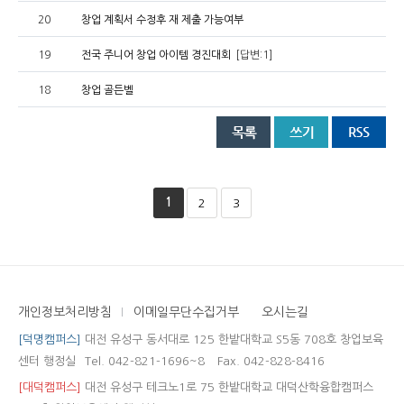
20
창업 계획서 수정후 재 제출 가능여부
19
전국 주니어 창업 아이템 경진대회
[답변:1]
18
창업 골든벨
1
2
3
개인정보처리방침
이메일무단수집거부
오시는길
[덕명캠퍼스]
대전 유성구 동서대로 125 한밭대학교 S5동 708호 창업보육
센터 행정실
Tel. 042-821-1696~8
Fax. 042-828-8416
[대덕캠퍼스]
대전 유성구 테크노1로 75 한밭대학교 대덕산학융합캠퍼스