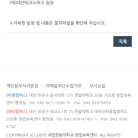
(재)대전테크노파크 원장
※자세한 일정 및 내용은 첨부파일을 확인해 주십시오.
개인정보처리방침
이메일무단수집거부
오시는길
[덕명캠퍼스]
대전 유성구 동서대로 125 한밭대학교 S5동 708호 창업보육
센터 행정실
Tel. 042-821-1696~8
Fax. 042-828-8416
[대덕캠퍼스]
대전 유성구 테크노1로 75 한밭대학교 대덕산학융합캠퍼스
205호 창업보육센터 행정실
Tel. 042-939-4740~1
Fax. 042-939-
4742
COPYRIGHT (C)
2015 국립한밭대학교 창업보육센터.
ALL RIGHTS