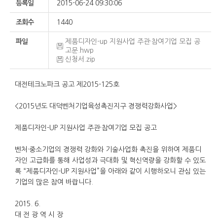
등록일
2015-06-24 09:30:06
조회수
1440
파일
제품디자인-up 지원사업 주관·참여기업 모집 공
고문.hwp
신청서.zip
대전테크노파크 공고 제2015-125호
<2015년도 대덕벤처기업육성촉진지구 경쟁력강화사업>
제품디자인-UP 지원사업 주관·참여기업 모집 공고
벤처·중소기업의 경쟁력 강화와 기술사업화 촉진을 위하여 제품디
자인 고급화를 통해 사업성과 극대화 및 혁신역량을 강화할 수 있도
록 “제품디자인-UP 지원사업”을 아래와 같이 시행하오니 관심 있는
기업의 많은 참여 바랍니다.
2015. 6.
대 전 광 역 시 장