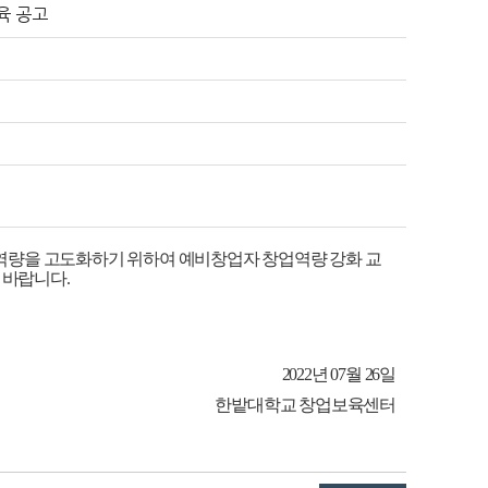
육 공고
 역량을 고도화하기 위하여 예비창업자 창업역량 강화 교
 바랍니다
.
2022
년
07
월
26
일
한밭대학교 창업보육센터