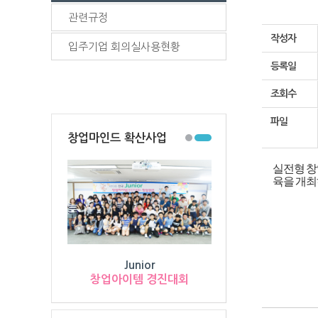
관련규정
작성자
입주기업 회의실사용현황
등록일
조회수
파일
창업마인드 확산사업
실전형 창
육을 개최
Junior
창업아이템 경진대회