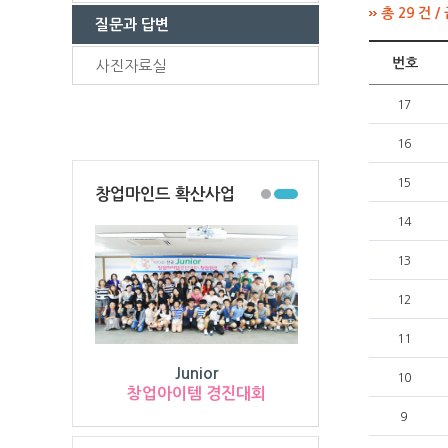
총 29 건 /
질문과 답변
번호
사진자료실
17
16
15
창업마인드 확산사업
14
13
12
11
Junior
10
창업아이템 경진대회
9